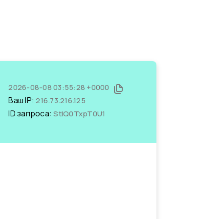
2026-08-08 03:55:28 +0000
Ваш IP:
216.73.216.125
ID запроса:
StIQ0TxpT0U1