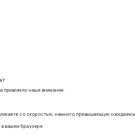
а?
а привлекло наше внимание.
 кликаете со скоростью, намного превышающую ожидаему
t в вашем браузере