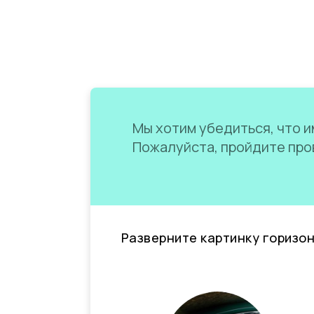
Мы хотим убедиться, что им
Пожалуйста, пройдите пров
Разверните картинку горизо