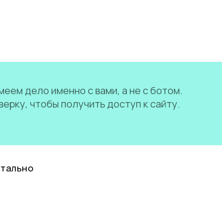
еем дело именно с вами, а не с ботом.
ерку, чтобы получить доступ к сайту.
нтально