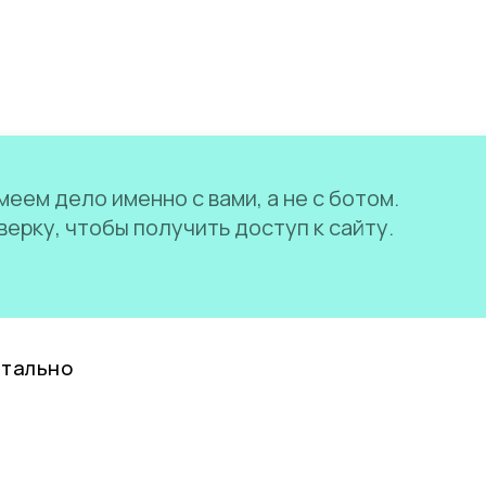
еем дело именно с вами, а не с ботом.
ерку, чтобы получить доступ к сайту.
нтально