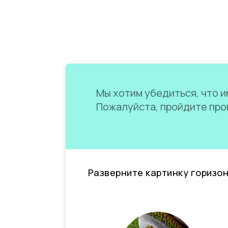
Мы хотим убедиться, что им
Пожалуйста, пройдите пров
Разверните картинку горизо