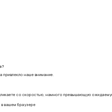
а?
а привлекло наше внимание.
 кликаете со скоростью, намного превышающую ожидаему
t в вашем браузере