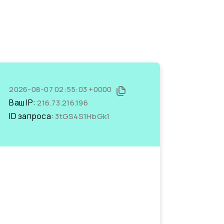
2026-08-07 02:55:03 +0000
Ваш IP:
216.73.216.196
ID запроса:
3tGS4S1HbGk1