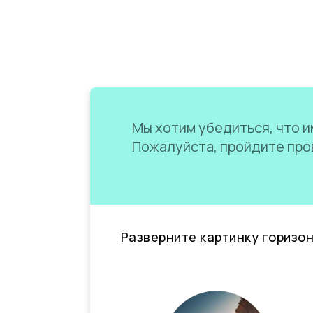
Мы хотим убедиться, что им
Пожалуйста, пройдите пров
Разверните картинку горизо