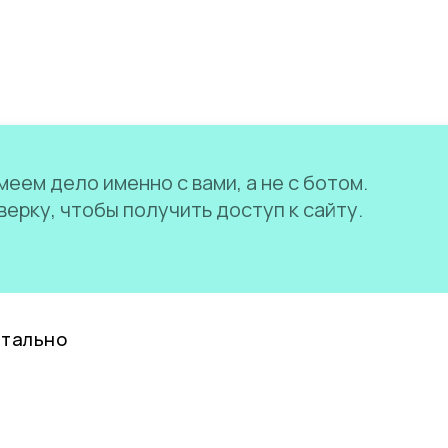
еем дело именно с вами, а не с ботом.
ерку, чтобы получить доступ к сайту.
нтально