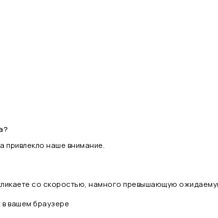
а?
а привлекло наше внимание.
 кликаете со скоростью, намного превышающую ожидаему
t в вашем браузере