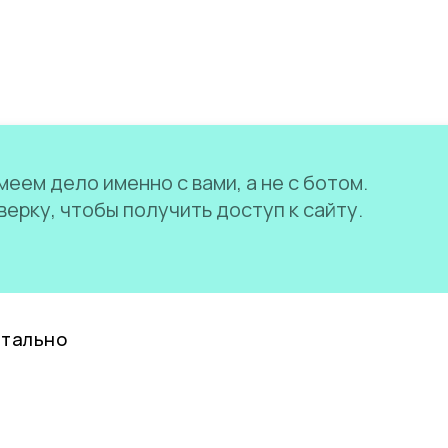
еем дело именно с вами, а не с ботом.
ерку, чтобы получить доступ к сайту.
нтально