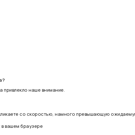
а?
а привлекло наше внимание.
 кликаете со скоростью, намного превышающую ожидаему
t в вашем браузере