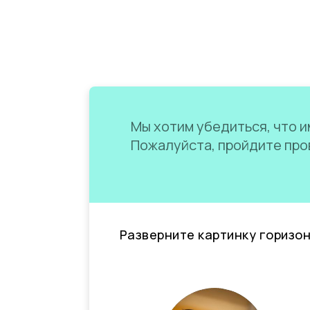
Мы хотим убедиться, что им
Пожалуйста, пройдите пров
Разверните картинку горизо