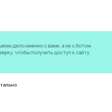
еем дело именно с вами, а не с ботом.
ерку, чтобы получить доступ к сайту.
нтально