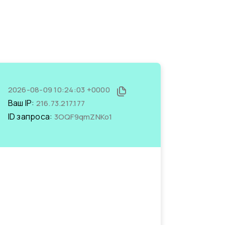
2026-08-09 10:24:03 +0000
Ваш IP:
216.73.217.177
ID запроса:
3OQF9qmZNKo1