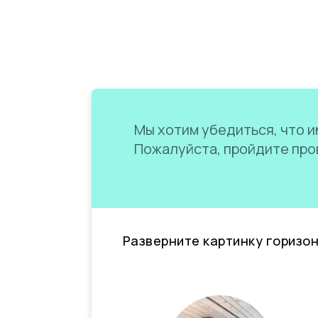
Мы хотим убедиться, что им
Пожалуйста, пройдите пров
Разверните картинку горизо