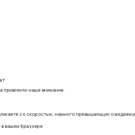
а?
а привлекло наше внимание.
 кликаете со скоростью, намного превышающую ожидаему
t в вашем браузере