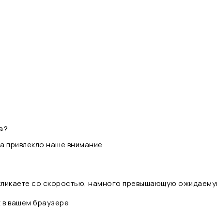
а?
а привлекло наше внимание.
 кликаете со скоростью, намного превышающую ожидаему
t в вашем браузере