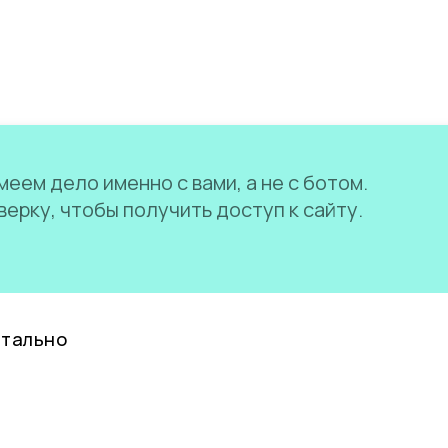
еем дело именно с вами, а не с ботом.
ерку, чтобы получить доступ к сайту.
нтально