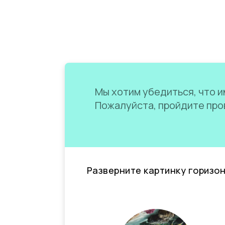
Мы хотим убедиться, что им
Пожалуйста, пройдите пров
Разверните картинку горизо