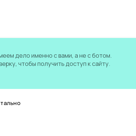
еем дело именно с вами, а не с ботом.
ерку, чтобы получить доступ к сайту.
нтально