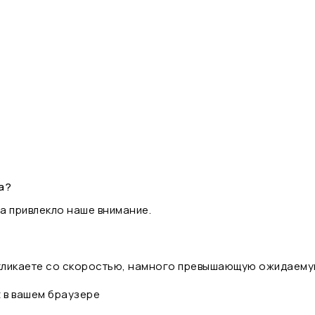
а?
а привлекло наше внимание.
 кликаете со скоростью, намного превышающую ожидаему
t в вашем браузере