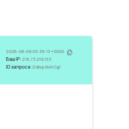
2026-08-06 05:39:13 +0000
Ваш IP:
216.73.216.153
ID запроса:
DdIspXlxhCg1