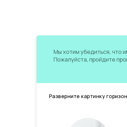
Мы хотим убедиться, что им
Пожалуйста, пройдите пров
Разверните картинку горизо