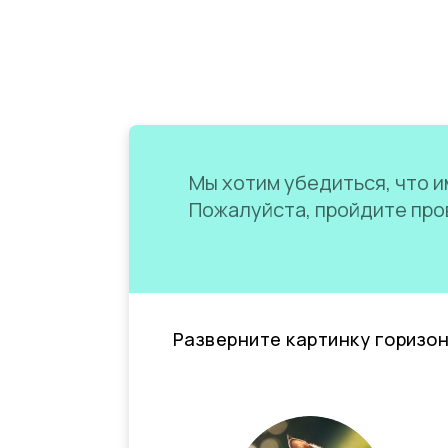
Мы хотим убедиться, что им
Пожалуйста, пройдите пров
Разверните картинку горизо