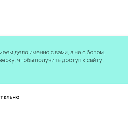
еем дело именно с вами, а не с ботом.
ерку, чтобы получить доступ к сайту.
нтально