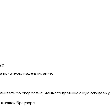
а?
а привлекло наше внимание.
 кликаете со скоростью, намного превышающую ожидаему
t в вашем браузере