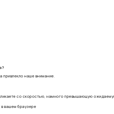
а?
а привлекло наше внимание.
 кликаете со скоростью, намного превышающую ожидаему
t в вашем браузере