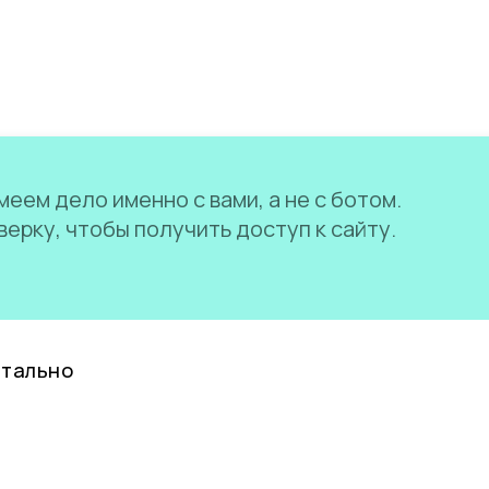
еем дело именно с вами, а не с ботом.
ерку, чтобы получить доступ к сайту.
нтально