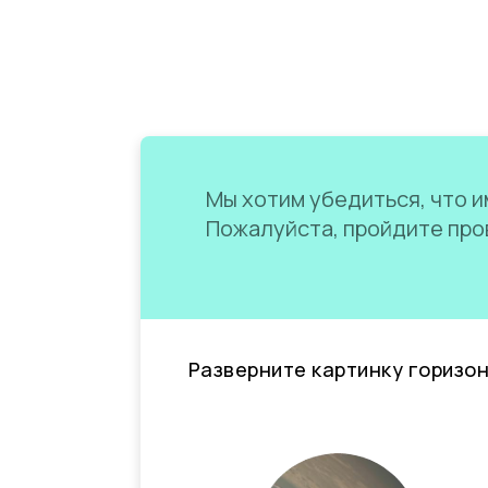
Мы хотим убедиться, что им
Пожалуйста, пройдите пров
Разверните картинку горизо