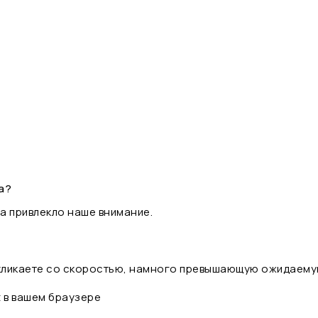
а?
а привлекло наше внимание.
 кликаете со скоростью, намного превышающую ожидаему
t в вашем браузере