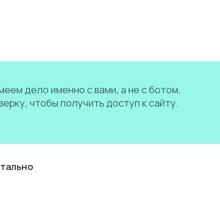
еем дело именно с вами, а не с ботом.
ерку, чтобы получить доступ к сайту.
нтально