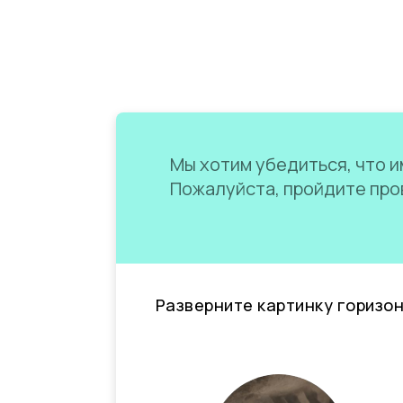
Мы хотим убедиться, что им
Пожалуйста, пройдите пров
Разверните картинку горизо