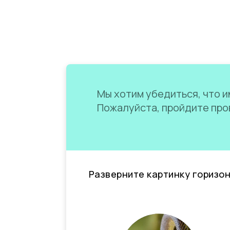
Мы хотим убедиться, что им
Пожалуйста, пройдите пров
Разверните картинку горизо