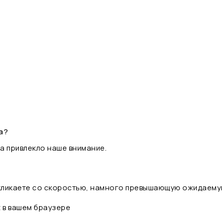
а?
а привлекло наше внимание.
 кликаете со скоростью, намного превышающую ожидаему
t в вашем браузере