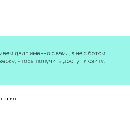
еем дело именно с вами, а не с ботом.
ерку, чтобы получить доступ к сайту.
нтально