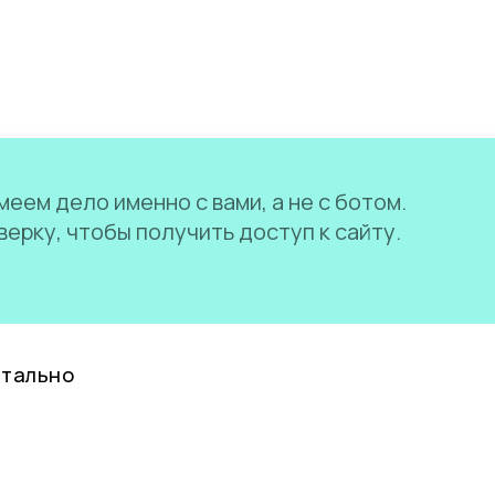
еем дело именно с вами, а не с ботом.
ерку, чтобы получить доступ к сайту.
нтально