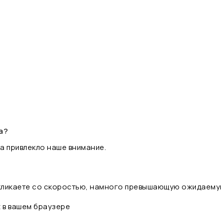
а?
а привлекло наше внимание.
 кликаете со скоростью, намного превышающую ожидаему
t в вашем браузере