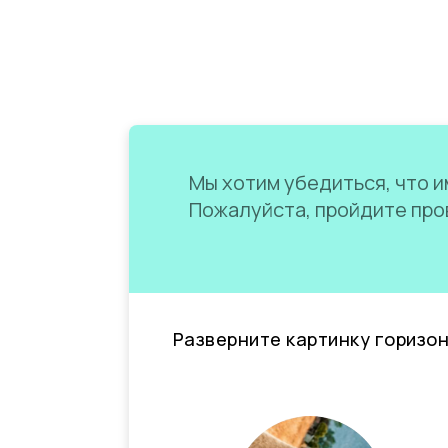
Мы хотим убедиться, что им
Пожалуйста, пройдите пров
Разверните картинку горизо