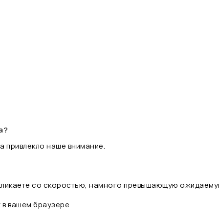
а?
а привлекло наше внимание.
 кликаете со скоростью, намного превышающую ожидаему
t в вашем браузере