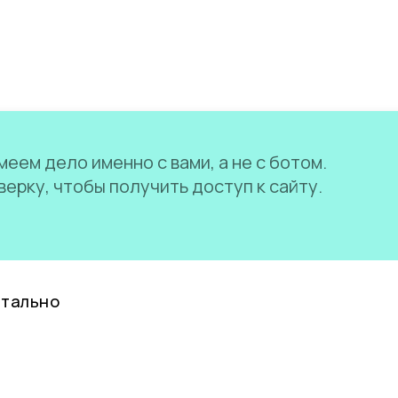
еем дело именно с вами, а не с ботом.
ерку, чтобы получить доступ к сайту.
нтально