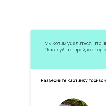
Мы хотим убедиться, что им
Пожалуйста, пройдите пров
Разверните картинку горизо