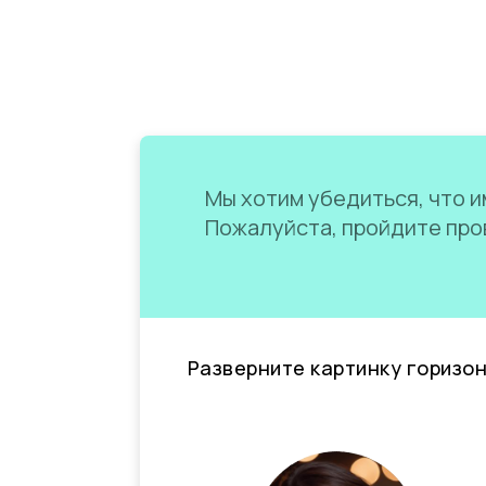
Мы хотим убедиться, что им
Пожалуйста, пройдите пров
Разверните картинку горизо