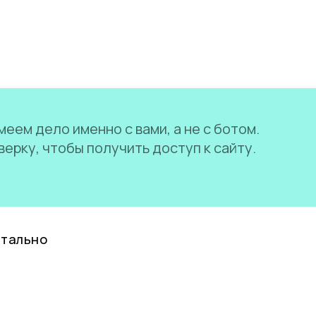
еем дело именно с вами, а не с ботом.
ерку, чтобы получить доступ к сайту.
нтально