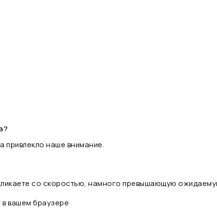
а?
а привлекло наше внимание.
 кликаете со скоростью, намного превышающую ожидаему
t в вашем браузере