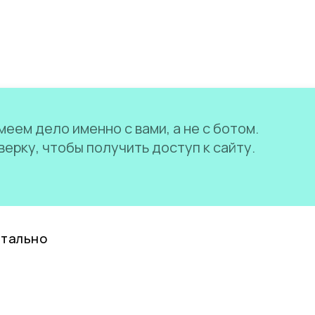
еем дело именно с вами, а не с ботом.
ерку, чтобы получить доступ к сайту.
нтально