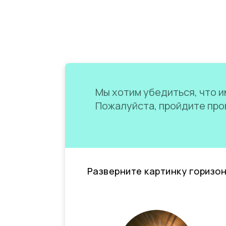
Мы хотим убедиться, что им
Пожалуйста, пройдите пров
Разверните картинку горизо