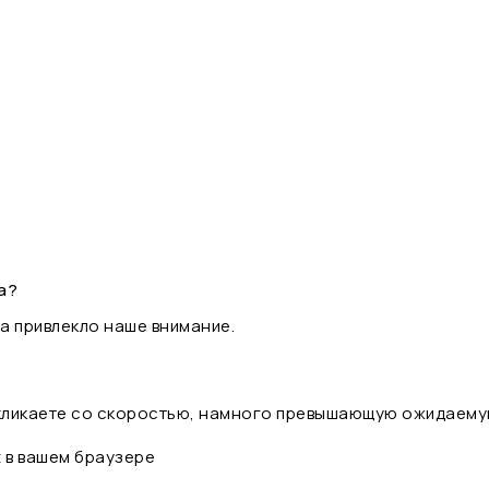
а?
а привлекло наше внимание.
 кликаете со скоростью, намного превышающую ожидаему
t в вашем браузере