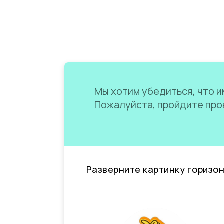
Мы хотим убедиться, что им
Пожалуйста, пройдите пров
Разверните картинку горизо