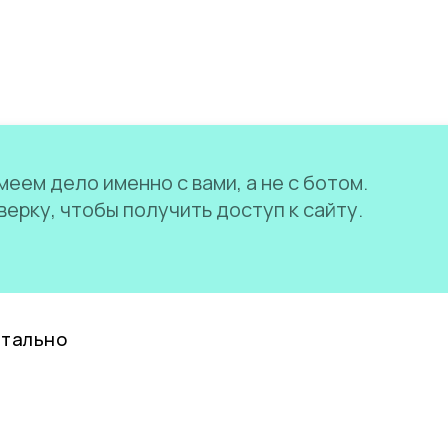
еем дело именно с вами, а не с ботом.
ерку, чтобы получить доступ к сайту.
нтально