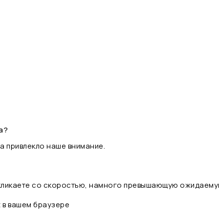
а?
а привлекло наше внимание.
 кликаете со скоростью, намного превышающую ожидаему
t в вашем браузере