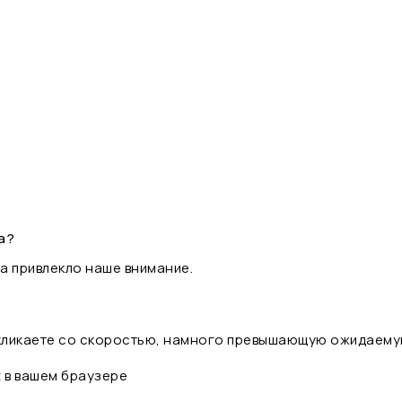
а?
а привлекло наше внимание.
 кликаете со скоростью, намного превышающую ожидаему
t в вашем браузере