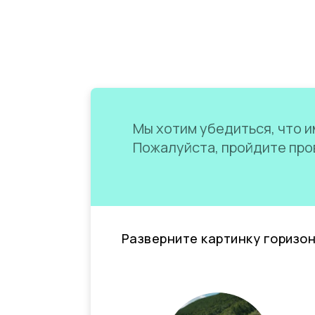
Мы хотим убедиться, что им
Пожалуйста, пройдите пров
Разверните картинку горизо