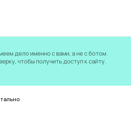
еем дело именно с вами, а не с ботом.
ерку, чтобы получить доступ к сайту.
нтально