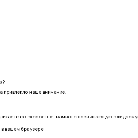
а?
а привлекло наше внимание.
 кликаете со скоростью, намного превышающую ожидаему
t в вашем браузере