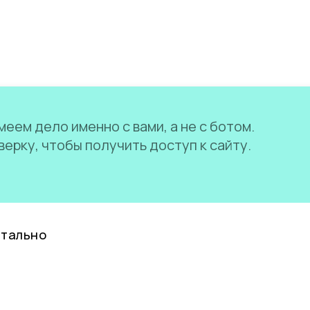
еем дело именно с вами, а не с ботом.
ерку, чтобы получить доступ к сайту.
нтально