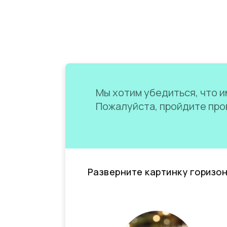
Мы хотим убедиться, что им
Пожалуйста, пройдите пров
Разверните картинку горизо