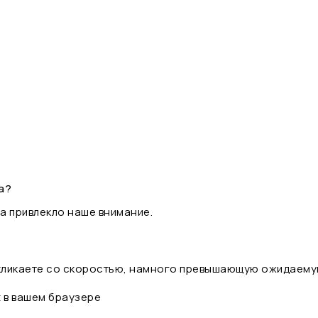
а?
а привлекло наше внимание.
 кликаете со скоростью, намного превышающую ожидаему
t в вашем браузере