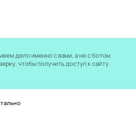
еем дело именно с вами, а не с ботом.
ерку, чтобы получить доступ к сайту.
нтально