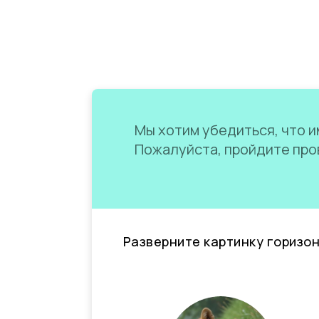
Мы хотим убедиться, что им
Пожалуйста, пройдите пров
Разверните картинку горизо