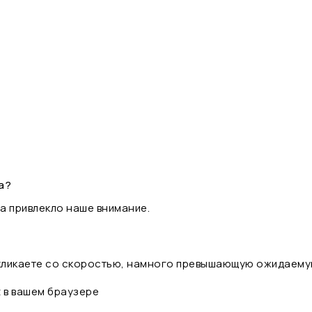
а?
а привлекло наше внимание.
 кликаете со скоростью, намного превышающую ожидаему
t в вашем браузере