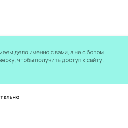
еем дело именно с вами, а не с ботом.
ерку, чтобы получить доступ к сайту.
нтально