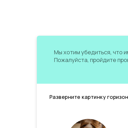
Мы хотим убедиться, что им
Пожалуйста, пройдите пров
Разверните картинку горизо