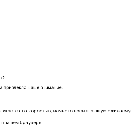
а?
а привлекло наше внимание.
 кликаете со скоростью, намного превышающую ожидаему
t в вашем браузере