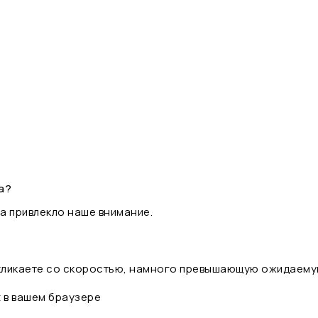
а?
а привлекло наше внимание.
 кликаете со скоростью, намного превышающую ожидаему
t в вашем браузере