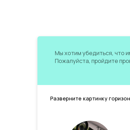
Мы хотим убедиться, что им
Пожалуйста, пройдите пров
Разверните картинку горизо