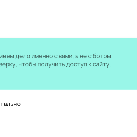
еем дело именно с вами, а не с ботом.
ерку, чтобы получить доступ к сайту.
нтально