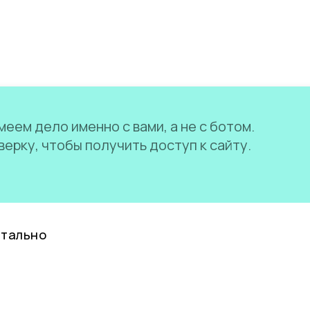
еем дело именно с вами, а не с ботом.
ерку, чтобы получить доступ к сайту.
нтально