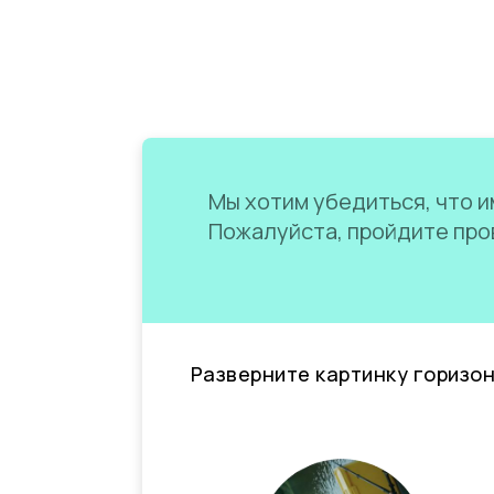
Мы хотим убедиться, что им
Пожалуйста, пройдите пров
Разверните картинку горизо