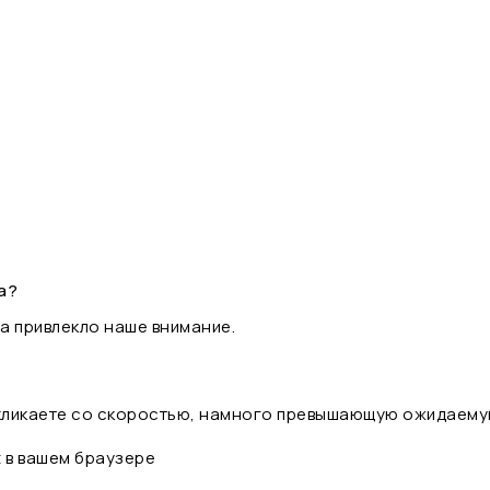
а?
а привлекло наше внимание.
 кликаете со скоростью, намного превышающую ожидаему
t в вашем браузере