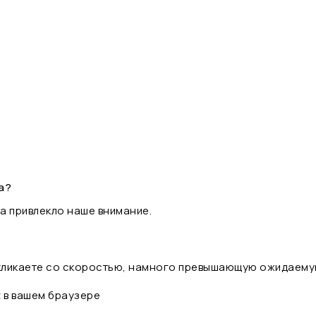
а?
а привлекло наше внимание.
 кликаете со скоростью, намного превышающую ожидаему
t в вашем браузере