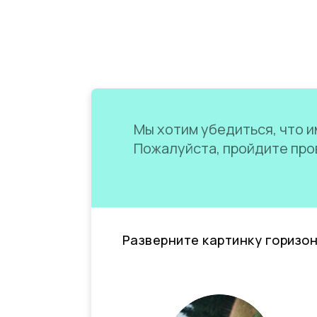
Мы хотим убедиться, что им
Пожалуйста, пройдите пров
Разверните картинку горизо