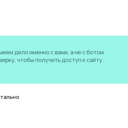
еем дело именно с вами, а не с ботом.
ерку, чтобы получить доступ к сайту.
нтально