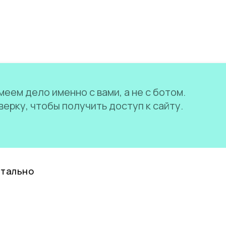
еем дело именно с вами, а не с ботом.
ерку, чтобы получить доступ к сайту.
нтально