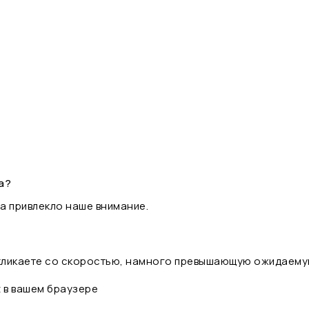
а?
а привлекло наше внимание.
 кликаете со скоростью, намного превышающую ожидаему
t в вашем браузере