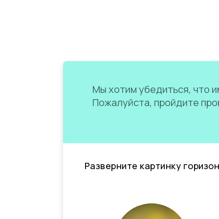
Мы хотим убедиться, что им
Пожалуйста, пройдите пров
Разверните картинку горизо