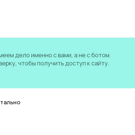
еем дело именно с вами, а не с ботом.
ерку, чтобы получить доступ к сайту.
нтально