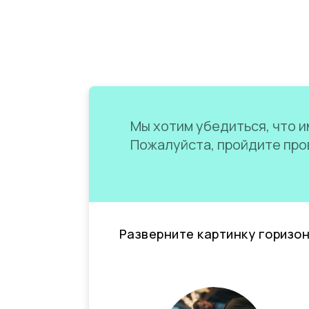
Мы хотим убедиться, что им
Пожалуйста, пройдите пров
Разверните картинку горизо