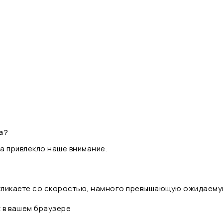
а?
а привлекло наше внимание.
 кликаете со скоростью, намного превышающую ожидаему
t в вашем браузере