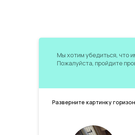
Мы хотим убедиться, что им
Пожалуйста, пройдите пров
Разверните картинку горизо