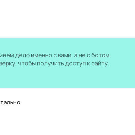
еем дело именно с вами, а не с ботом.
ерку, чтобы получить доступ к сайту.
нтально