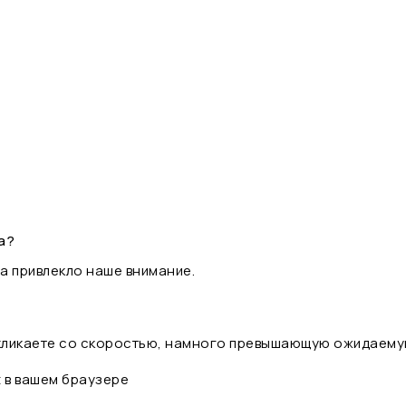
а?
а привлекло наше внимание.
 кликаете со скоростью, намного превышающую ожидаему
t в вашем браузере