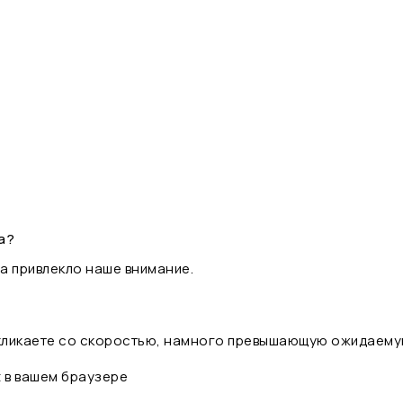
а?
а привлекло наше внимание.
 кликаете со скоростью, намного превышающую ожидаему
t в вашем браузере