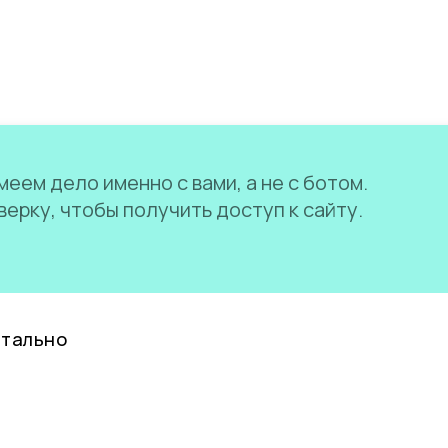
еем дело именно с вами, а не с ботом.
ерку, чтобы получить доступ к сайту.
нтально