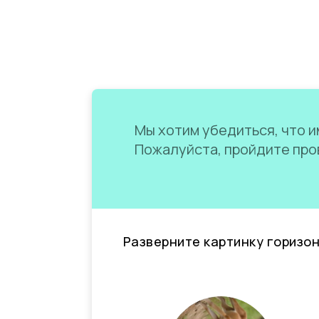
Мы хотим убедиться, что им
Пожалуйста, пройдите пров
Разверните картинку горизо