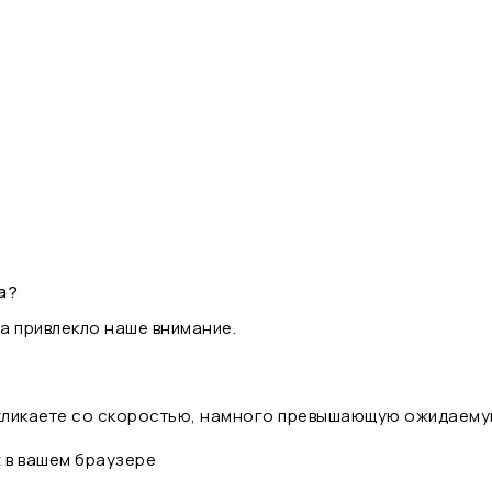
а?
а привлекло наше внимание.
 кликаете со скоростью, намного превышающую ожидаему
t в вашем браузере