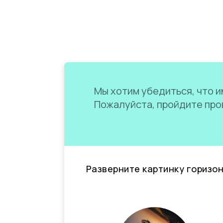
Мы хотим убедиться, что им
Пожалуйста, пройдите пров
Разверните картинку горизо