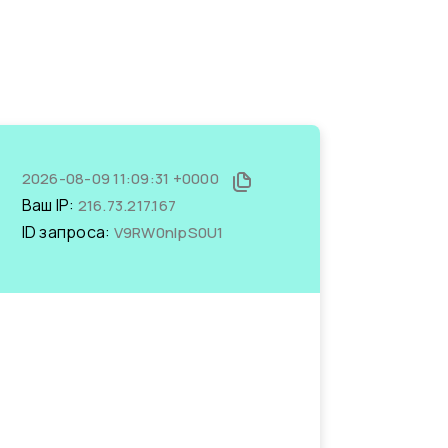
2026-08-09 11:09:31 +0000
Ваш IP:
216.73.217.167
ID запроса:
V9RW0nlpS0U1