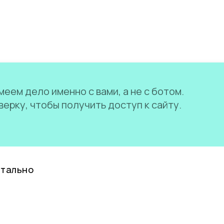
еем дело именно с вами, а не с ботом.
ерку, чтобы получить доступ к сайту.
нтально