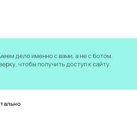
еем дело именно с вами, а не с ботом.
ерку, чтобы получить доступ к сайту.
нтально