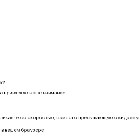
а?
а привлекло наше внимание.
 кликаете со скоростью, намного превышающую ожидаему
t в вашем браузере