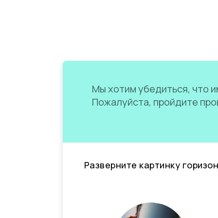
Мы хотим убедиться, что им
Пожалуйста, пройдите пров
Разверните картинку горизо