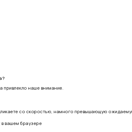
а?
а привлекло наше внимание.
 кликаете со скоростью, намного превышающую ожидаему
t в вашем браузере