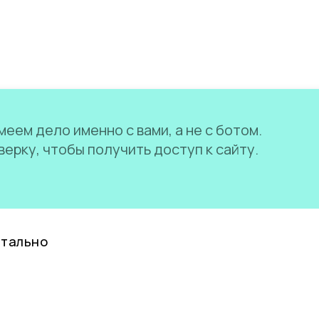
еем дело именно с вами, а не с ботом.
ерку, чтобы получить доступ к сайту.
нтально