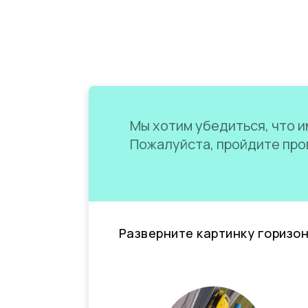
Мы хотим убедиться, что им
Пожалуйста, пройдите пров
Разверните картинку горизо