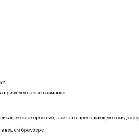
а?
а привлекло наше внимание.
 кликаете со скоростью, намного превышающую ожидаему
t в вашем браузере