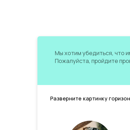
Мы хотим убедиться, что им
Пожалуйста, пройдите пров
Разверните картинку горизо