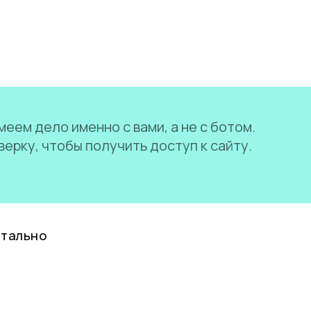
еем дело именно с вами, а не с ботом.
ерку, чтобы получить доступ к сайту.
нтально