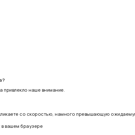
а?
а привлекло наше внимание.
 кликаете со скоростью, намного превышающую ожидаему
t в вашем браузере