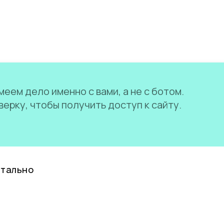
еем дело именно с вами, а не с ботом.
ерку, чтобы получить доступ к сайту.
нтально