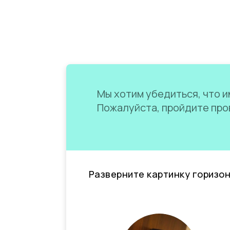
Мы хотим убедиться, что им
Пожалуйста, пройдите пров
Разверните картинку горизо