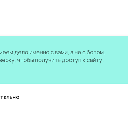
еем дело именно с вами, а не с ботом.
ерку, чтобы получить доступ к сайту.
нтально