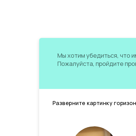
Мы хотим убедиться, что им
Пожалуйста, пройдите пров
Разверните картинку горизо