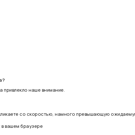
а?
а привлекло наше внимание.
 кликаете со скоростью, намного превышающую ожидаему
t в вашем браузере