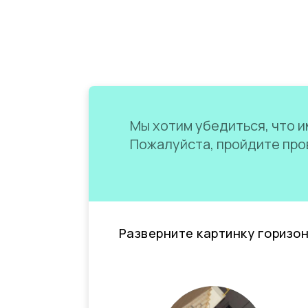
Мы хотим убедиться, что им
Пожалуйста, пройдите пров
Разверните картинку горизо