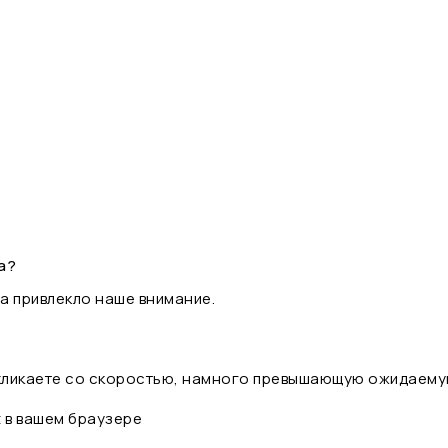
а?
а привлекло наше внимание.
 кликаете со скоростью, намного превышающую ожидаему
t в вашем браузере