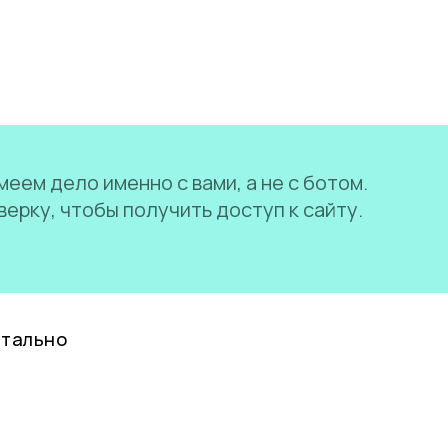
еем дело именно с вами, а не с ботом.
ерку, чтобы получить доступ к сайту.
нтально