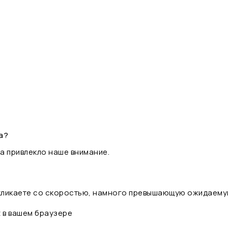
а?
а привлекло наше внимание.
 кликаете со скоростью, намного превышающую ожидаему
t в вашем браузере