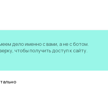
еем дело именно с вами, а не с ботом.
ерку, чтобы получить доступ к сайту.
нтально