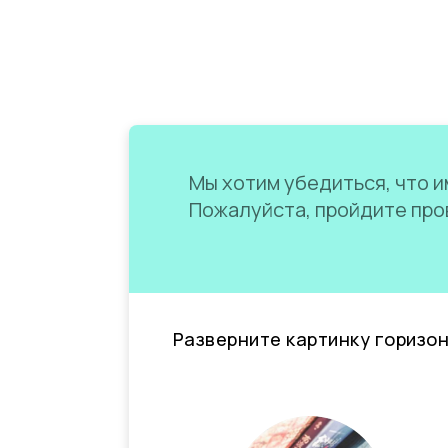
Мы хотим убедиться, что им
Пожалуйста, пройдите пров
Разверните картинку горизо