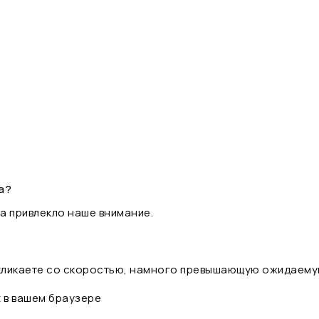
а?
а привлекло наше внимание.
 кликаете со скоростью, намного превышающую ожидаему
t в вашем браузере