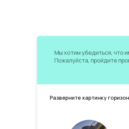
Мы хотим убедиться, что им
Пожалуйста, пройдите пров
Разверните картинку горизо