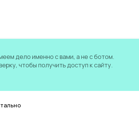
еем дело именно с вами, а не с ботом.
ерку, чтобы получить доступ к сайту.
нтально