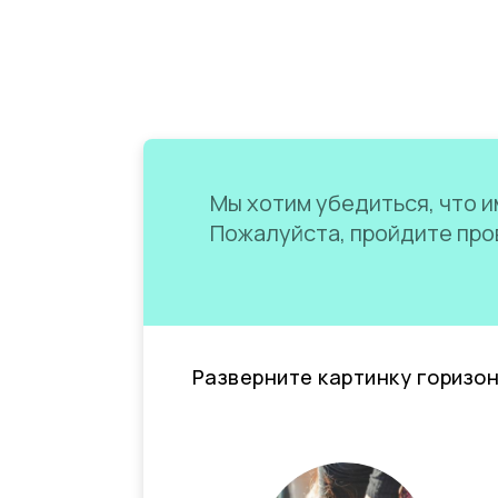
Мы хотим убедиться, что им
Пожалуйста, пройдите пров
Разверните картинку горизо