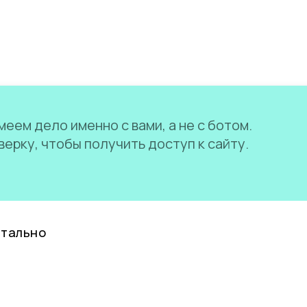
еем дело именно с вами, а не с ботом.
ерку, чтобы получить доступ к сайту.
нтально