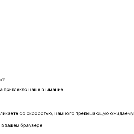
а?
а привлекло наше внимание.
 кликаете со скоростью, намного превышающую ожидаему
t в вашем браузере