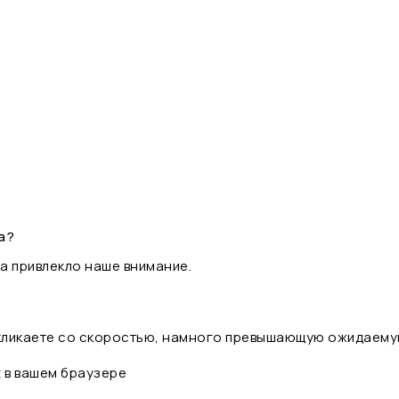
а?
а привлекло наше внимание.
 кликаете со скоростью, намного превышающую ожидаему
t в вашем браузере