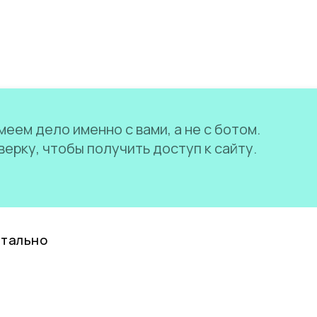
еем дело именно с вами, а не с ботом.
ерку, чтобы получить доступ к сайту.
нтально