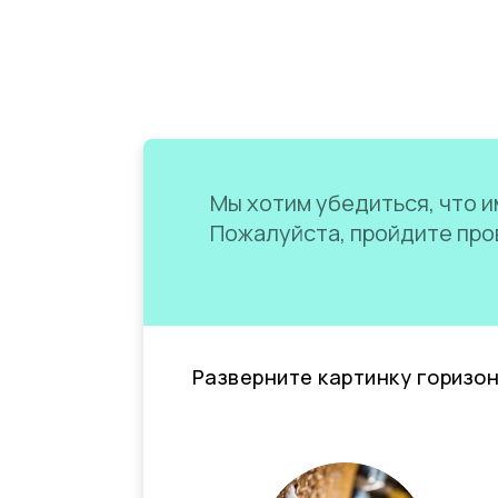
Мы хотим убедиться, что им
Пожалуйста, пройдите пров
Разверните картинку горизо