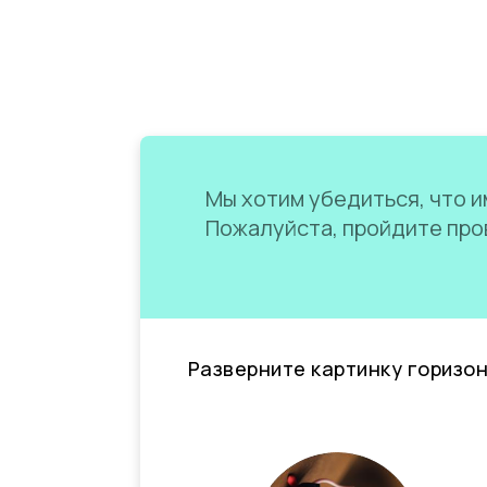
Мы хотим убедиться, что им
Пожалуйста, пройдите пров
Разверните картинку горизо