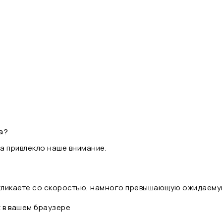
а?
а привлекло наше внимание.
 кликаете со скоростью, намного превышающую ожидаему
t в вашем браузере