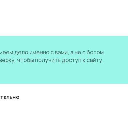
еем дело именно с вами, а не с ботом.
ерку, чтобы получить доступ к сайту.
нтально