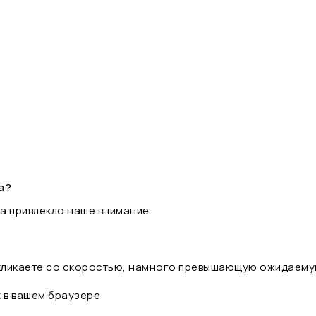
а?
а привлекло наше внимание.
 кликаете со скоростью, намного превышающую ожидаему
t в вашем браузере