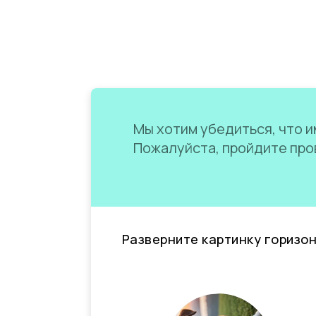
Мы хотим убедиться, что им
Пожалуйста, пройдите пров
Разверните картинку горизо