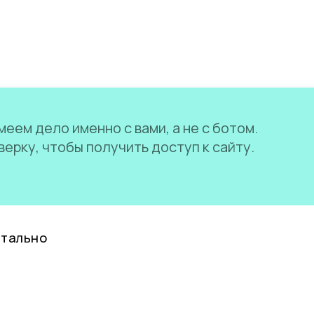
еем дело именно с вами, а не с ботом.
ерку, чтобы получить доступ к сайту.
нтально