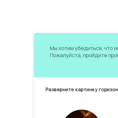
Мы хотим убедиться, что им
Пожалуйста, пройдите пров
Разверните картинку горизо