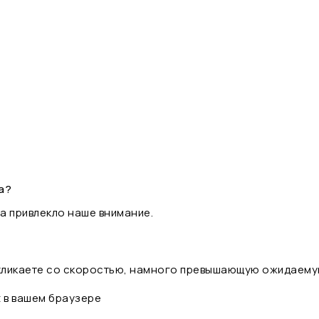
а?
а привлекло наше внимание.
 кликаете со скоростью, намного превышающую ожидаему
t в вашем браузере