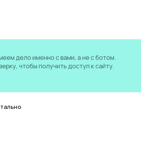
еем дело именно с вами, а не с ботом.
ерку, чтобы получить доступ к сайту.
нтально