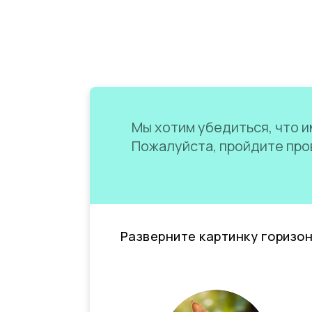
Мы хотим убедиться, что им
Пожалуйста, пройдите пров
Разверните картинку горизо