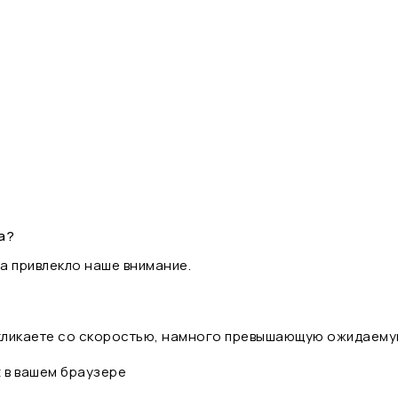
а?
а привлекло наше внимание.
 кликаете со скоростью, намного превышающую ожидаему
t в вашем браузере