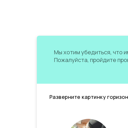
Мы хотим убедиться, что им
Пожалуйста, пройдите пров
Разверните картинку горизо