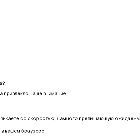
а?
а привлекло наше внимание.
 кликаете со скоростью, намного превышающую ожидаему
t в вашем браузере