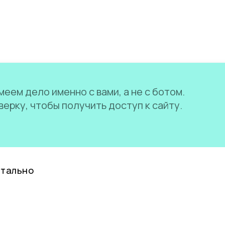
еем дело именно с вами, а не с ботом.
ерку, чтобы получить доступ к сайту.
нтально