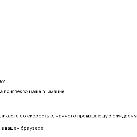
а?
а привлекло наше внимание.
 кликаете со скоростью, намного превышающую ожидаему
t в вашем браузере