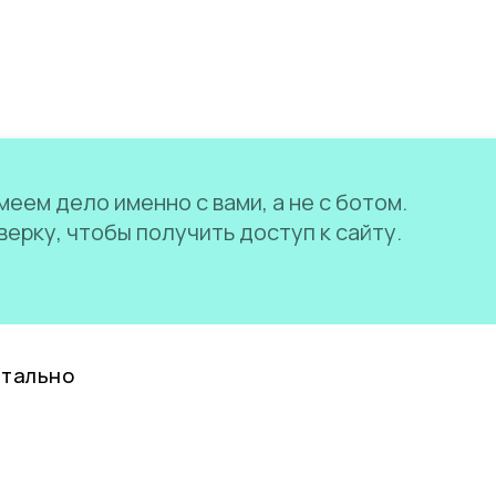
еем дело именно с вами, а не с ботом.
ерку, чтобы получить доступ к сайту.
нтально