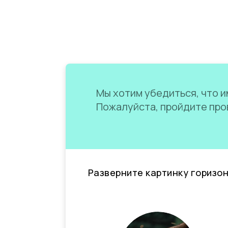
Мы хотим убедиться, что им
Пожалуйста, пройдите пров
Разверните картинку горизо