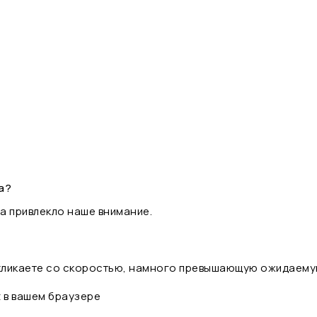
а?
а привлекло наше внимание.
 кликаете со скоростью, намного превышающую ожидаему
t в вашем браузере