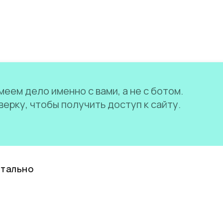
еем дело именно с вами, а не с ботом.
ерку, чтобы получить доступ к сайту.
нтально