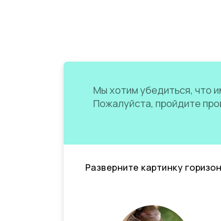
Мы хотим убедиться, что им
Пожалуйста, пройдите пров
Разверните картинку горизо