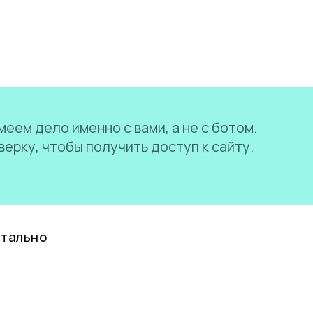
еем дело именно с вами, а не с ботом.
ерку, чтобы получить доступ к сайту.
нтально