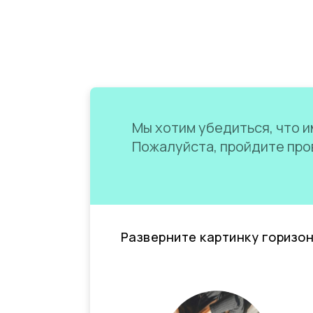
Мы хотим убедиться, что им
Пожалуйста, пройдите пров
Разверните картинку горизо