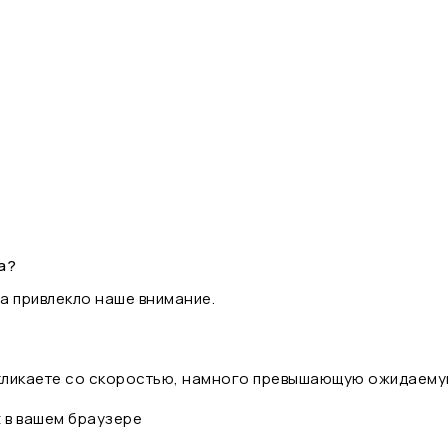
а?
а привлекло наше внимание.
 кликаете со скоростью, намного превышающую ожидаему
t в вашем браузере