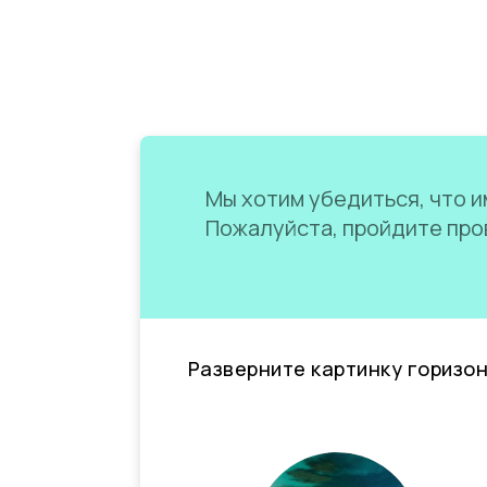
Мы хотим убедиться, что им
Пожалуйста, пройдите пров
Разверните картинку горизо