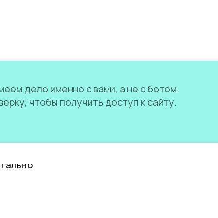
еем дело именно с вами, а не с ботом.
ерку, чтобы получить доступ к сайту.
нтально