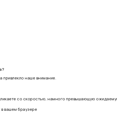
а?
а привлекло наше внимание.
 кликаете со скоростью, намного превышающую ожидаему
t в вашем браузере