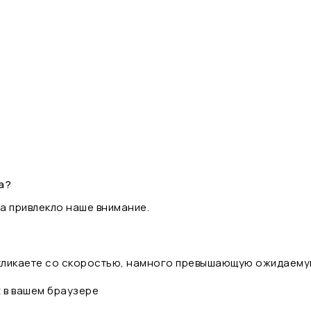
а?
а привлекло наше внимание.
 кликаете со скоростью, намного превышающую ожидаему
t в вашем браузере