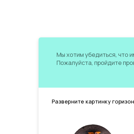
Мы хотим убедиться, что им
Пожалуйста, пройдите пров
Разверните картинку горизо