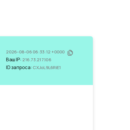
2026-08-06 06:33:12 +0000
Ваш IP:
216.73.217.106
ID запроса:
CXJoL9L6RiE1