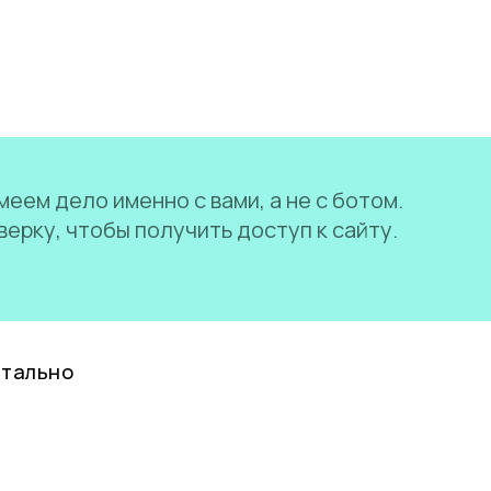
еем дело именно с вами, а не с ботом.
ерку, чтобы получить доступ к сайту.
нтально