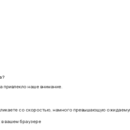
а?
а привлекло наше внимание.
 кликаете со скоростью, намного превышающую ожидаему
t в вашем браузере