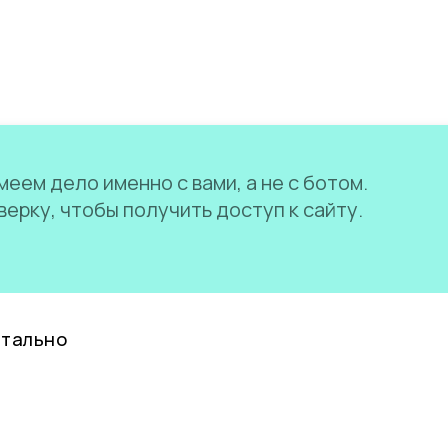
еем дело именно с вами, а не с ботом.
ерку, чтобы получить доступ к сайту.
нтально