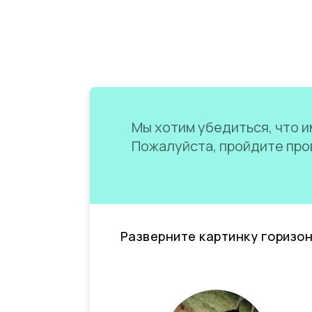
Мы хотим убедиться, что им
Пожалуйста, пройдите пров
Разверните картинку горизо